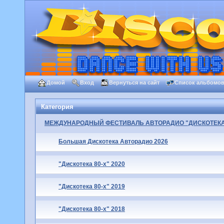
Домой
Вход
Вернуться на сайт
Список альбомо
Категория
МЕЖДУНАРОДНЫЙ ФЕСТИВАЛЬ АВТОРАДИО "ДИСКОТЕКА 
Большая Дискотека Авторадио 2026
"Дискотека 80-х" 2020
"Дискотека 80-х" 2019
"Дискотека 80-х" 2018