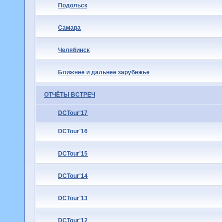
Подольск
Самара
Челябинск
Ближнее и дальнее зарубежье
ОТЧЁТЫ ВСТРЕЧ
DCTour'17
DCTour'16
DCTour'15
DCTour'14
DCTour'13
DCTour'12