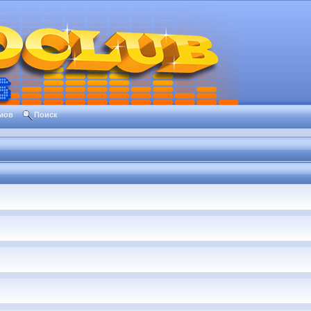
мов
Поиск