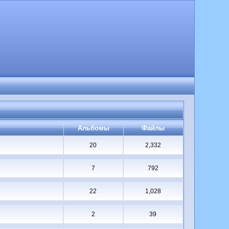
Альбомы
Файлы
20
2,332
7
792
22
1,028
2
39