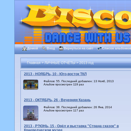
Домой
Вход
Вернуться на сайт
Список альбомо
Главная
>
ЛИЧНЫЕ ОТЧЁТЫ
>
2013 год
2013 - НОЯБРЬ, 10 - Юго-восток ТКЛ
Файлов: 55. Последний добавлен: 13 Нояб, 2013
Альбом просмотрен 119 раз
2013 - ОКТЯБРЬ, 26 - Вечерняя Казань
Файлов: 38. Последний добавлен: 26 Янв, 2014
Альбом просмотрен 117 раз
2013 - Р?ЮНЬ, 15 - Орёл и выставка "Страна сказок" в
Краеведческом музее