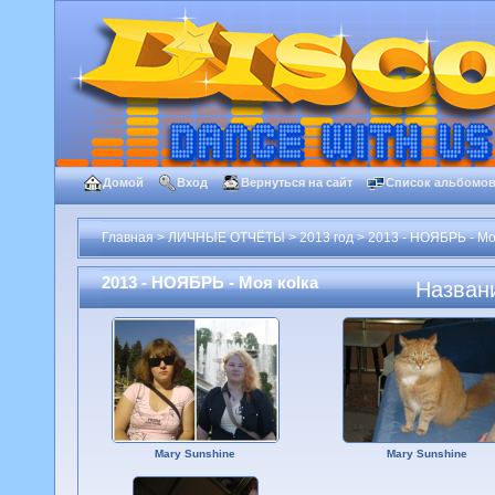
Домой
Вход
Вернуться на сайт
Список альбомо
Главная
>
ЛИЧНЫЕ ОТЧЁТЫ
>
2013 год
>
2013 - НОЯБРЬ - Мо
2013 - НОЯБРЬ - Моя коlка
Назван
Mary Sunshine
Mary Sunshine