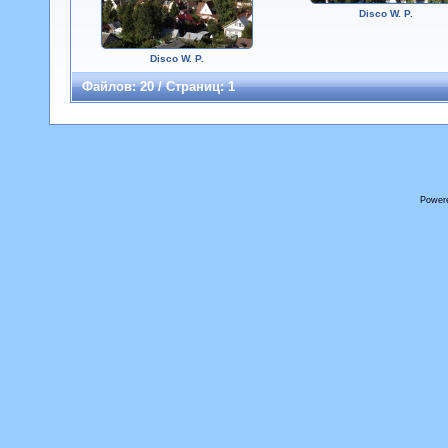
Disco W. P.
Disco W. P.
Файлов: 20 / Страниц: 1
Power