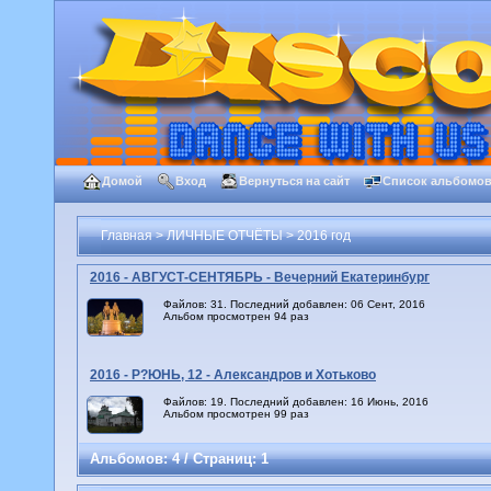
Домой
Вход
Вернуться на сайт
Список альбомо
Главная
>
ЛИЧНЫЕ ОТЧЁТЫ
>
2016 год
2016 - АВГУСТ-СЕНТЯБРЬ - Вечерний Екатеринбург
Файлов: 31. Последний добавлен: 06 Сент, 2016
Альбом просмотрен 94 раз
2016 - Р?ЮНЬ, 12 - Александров и Хотьково
Файлов: 19. Последний добавлен: 16 Июнь, 2016
Альбом просмотрен 99 раз
Альбомов: 4 / Страниц: 1