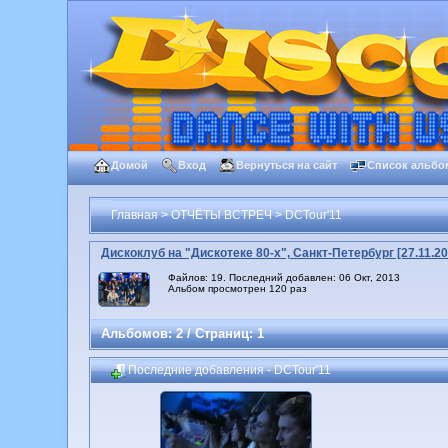
Домой
Вход
Вернуться на сайт
Список альбо
Главная
>
ОТЧЁТЫ ВСТРЕЧ
>
DCTour'11
Дискоклуб на "Дискотеке 80-х", Санкт-Петербург [27.11.20
Файлов: 19. Последний добавлен: 06 Окт, 2013
Альбом просмотрен 120 раз
Альбомов: 2 / Страниц: 1
Последние добавления - DCTour'11