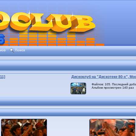
мов
Поиск
11]
Дискоклуб на "Дискотеке 80-х", Мос
Файлов: 105. Последний доба
Альбом просмотрен 140 раз