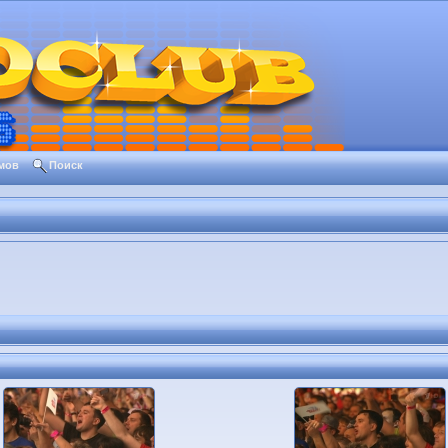
мов
Поиск