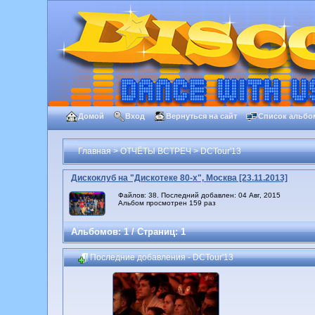
Домой
Вход
Вернуться на сайт
Список альбо
Главная
>
ОТЧЁТЫ ВСТРЕЧ
>
DCTour'13
Дискоклуб на "Дискотеке 80-х", Москва [23.11.2013]
Файлов: 38. Последний добавлен: 04 Авг, 2015
Альбом просмотрен 159 раз
Альбомов: 1 / Страниц: 1
Последние добавления - DCTour'13