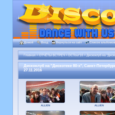
Домой
Вход
Вернуться на сайт
Список альбомо
Главная
>
ОТЧЁТЫ ВСТРЕЧ
>
DCTour'16
>
Дискоклуб на "Диск
Дискоклуб на "Дискотеке 80-х", Санкт-Петербург
27.11.2016
ALLIEN
ALLIEN