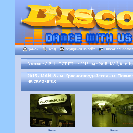
Домой
Вход
Вернуться на сайт
Список альбомо
Главная
>
ЛИЧНЫЕ ОТЧЁТЫ
>
2015 год
>
2015 - МАЙ, 8 - м. 
2015 - МАЙ, 8 - м. Красногвардейская - м. Плане
на самокатах
Котик
Котик