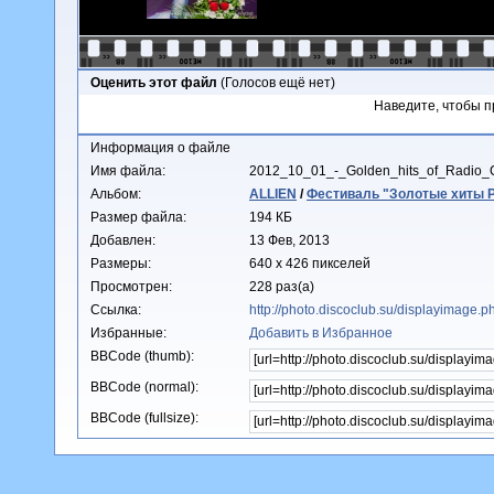
Оценить этот файл
(Голосов ещё нет)
Наведите, чтобы п
Информация о файле
Имя файла:
2012_10_01_-_Golden_hits_of_Radio_
Альбом:
ALLIEN
/
Фестиваль "Золотые хиты Ра
Размер файла:
194 КБ
Добавлен:
13 Фев, 2013
Размеры:
640 x 426 пикселей
Просмотрен:
228 раз(а)
Ссылка:
http://photo.discoclub.su/displayimage.
Избранные:
Добавить в Избранное
BBCode (thumb):
BBCode (normal):
BBCode (fullsize):