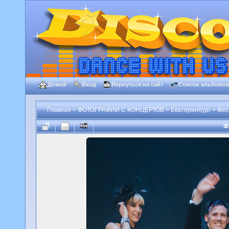
Домой
Вход
Вернуться на сайт
Список альбомо
Главная
>
ФОТОГРАФИИ С КОНЦЕРТОВ
>
Екатеринбург
>
Фес
Ф