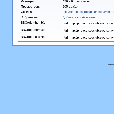
Размеры:
426 x 640 пикселей
Просмотрен:
205 раз(а)
Ссылка:
http://photo.discoclub.su/displayim
Избранные:
Добавить в Избранное
BBCode (thumb):
BBCode (normal):
BBCode (fullsize):
Power