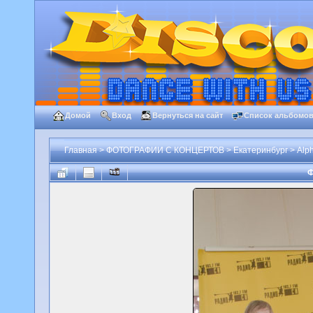
Домой
Вход
Вернуться на сайт
Список альбомо
Главная
>
ФОТОГРАФИИ С КОНЦЕРТОВ
>
Екатеринбург
>
Alph
Ф