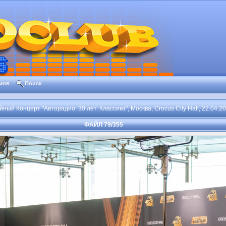
мов
Поиск
ый Концерт "Авторадио. 30 лет. Классика", Москва, Crocus City Hall, 22.04.2
ФАЙЛ 79/355