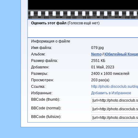
Оценить этот файл
(Голосов ещё нет)
Информация о файле
Имя файла:
079.jpg
Альбом:
Nemo
/
Юбилейный Концерт
Размер файла:
2551 КБ
Добавлен:
01 Май, 2023
Размеры:
2400 x 1600 пикселей
Просмотрен:
203 раз(а)
Ссылка:
http://photo.discoclub.su/
Избранные:
Добавить в Избранное
BBCode (thumb):
BBCode (normal):
BBCode (fullsize):