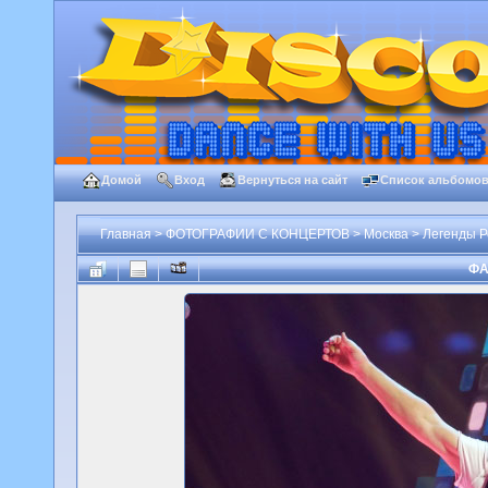
Домой
Вход
Вернуться на сайт
Список альбомо
Главная
>
ФОТОГРАФИИ С КОНЦЕРТОВ
>
Москва
>
Легенды Р
ФА