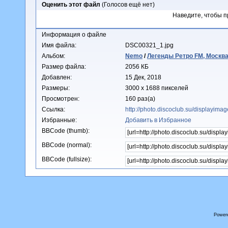
Оценить этот файл
(Голосов ещё нет)
Наведите, чтобы п
Информация о файле
Имя файла:
DSC00321_1.jpg
Альбом:
Nemo
/
Легенды Ретро FM, Москва
Размер файла:
2056 КБ
Добавлен:
15 Дек, 2018
Размеры:
3000 x 1688 пикселей
Просмотрен:
160 раз(а)
Ссылка:
http://photo.discoclub.su/displayim
Избранные:
Добавить в Избранное
BBCode (thumb):
BBCode (normal):
BBCode (fullsize):
Power