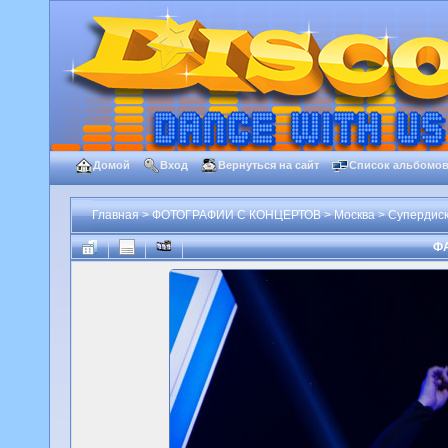
Домой
Вход
Вернуться на сайт
Список альбомо
Главная
>
ФОТОГРАФИИ С КОНЦЕРТОВ
>
Москва
>
Супердиско
ФА