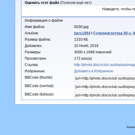
Оценить этот файл
(Голосов ещё нет)
Наведите, чтобы п
Информация о файле
Имя файла:
0030.jpg
Альбом:
bars1984
/
Супердискотека 90-х, М
Размер файла:
1310 КБ
Добавлен:
10 Нояб, 2018
Размеры:
3000 x 1688 пикселей
Просмотрен:
172 раз(а)
Ссылка:
http://photo.discoclub.su/displayim
Избранные:
Добавить в Избранное
BBCode (thumb):
BBCode (normal):
BBCode (fullsize):
Power