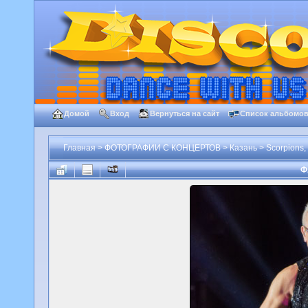
Домой
Вход
Вернуться на сайт
Список альбомо
Главная
>
ФОТОГРАФИИ С КОНЦЕРТОВ
>
Казань
>
Scorpions,
Ф