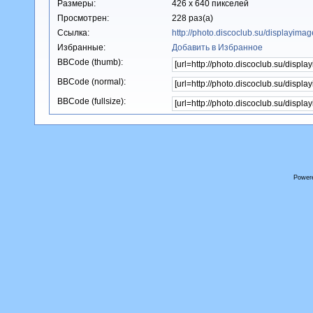
Размеры:
426 x 640 пикселей
Просмотрен:
228 раз(а)
Ссылка:
http://photo.discoclub.su/displayim
Избранные:
Добавить в Избранное
BBCode (thumb):
BBCode (normal):
BBCode (fullsize):
Power