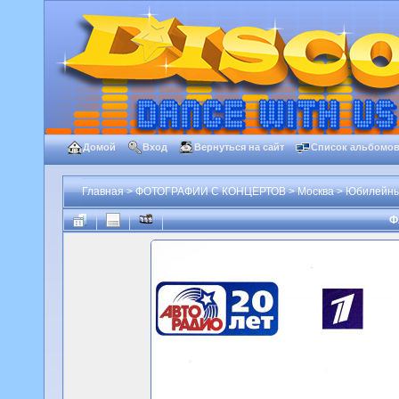
Домой
Вход
Вернуться на сайт
Список альбомо
Главная
>
ФОТОГРАФИИ С КОНЦЕРТОВ
>
Москва
>
Юбилейный
Ф