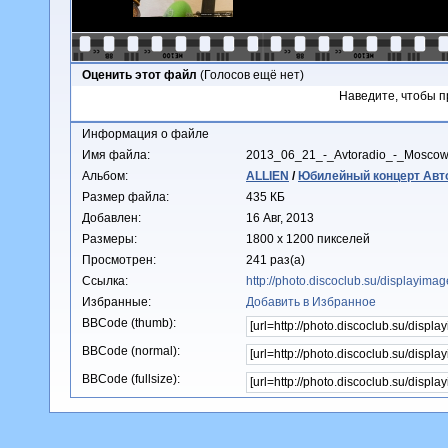
Оценить этот файл
(Голосов ещё нет)
Наведите, чтобы п
Информация о файле
Имя файла:
2013_06_21_-_Avtoradio_-_Mosco
Альбом:
ALLIEN
/
Юбилейный концерт Автор
Размер файла:
435 КБ
Добавлен:
16 Авг, 2013
Размеры:
1800 x 1200 пикселей
Просмотрен:
241 раз(а)
Ссылка:
http://photo.discoclub.su/displayim
Избранные:
Добавить в Избранное
BBCode (thumb):
BBCode (normal):
BBCode (fullsize):