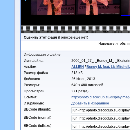
Оценить этот файл
(Голосов ещё нет)
Наведите, чтобы п
Информация о файле
Имя файла:
2006_01_27_-_Boney_M_-_Ekateri
Альбом:
ALLIEN
/
Boney M. feat. Liz Mitche
Размер файла:
218 КБ
Добавлен:
26 Июль, 2013
Размеры:
640 x 480 пикселей
Просмотрен:
271 раз(а)
Ссылка:
http://photo.discoclub.su/displayim
Избранные:
Добавить в Избранное
BBCode (thumb):
BBCode (normal):
BBCode (fullsize):