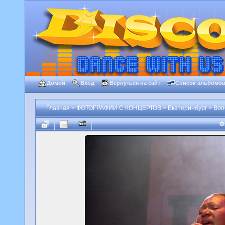
Домой
Вход
Вернуться на сайт
Список альбомо
Главная
>
ФОТОГРАФИИ С КОНЦЕРТОВ
>
Екатеринбург
>
Bone
Ф