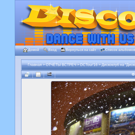
Домой
Вход
Вернуться на сайт
Список альбомо
Главная
>
ОТЧЁТЫ ВСТРЕЧ
>
DCTour'16
>
Дискоклуб на "Диско
Ф