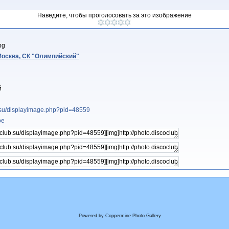
Наведите, чтобы проголосовать за это изображение
pg
 Москва, СК "Олимпийский"
й
b.su/displayimage.php?pid=48559
ое
Powered by
Coppermine Photo Gallery