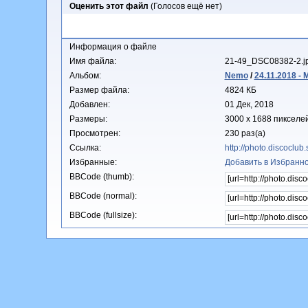
Оценить этот файл
(Голосов ещё нет)
Информация о файле
Имя файла:
21-49_DSC08382-2.j
Альбом:
Nemo
/
24.11.2018 -
Размер файла:
4824 КБ
Добавлен:
01 Дек, 2018
Размеры:
3000 x 1688 пикселе
Просмотрен:
230 раз(а)
Ссылка:
http://photo.discoclu
Избранные:
Добавить в Избранн
BBCode (thumb):
BBCode (normal):
BBCode (fullsize):