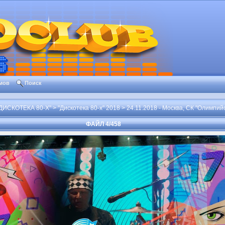
мов
Поиск
ИСКОТЕКА 80-Х"
>
"Дискотека 80-х" 2018
>
24.11.2018 - Москва, СК "Олимпий
ФАЙЛ 4/458