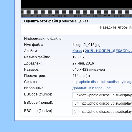
Оценить этот файл
(Голосов ещё нет)
Наведите, чтобы п
Информация о файле
Имя файла:
fotografii_015.jpg
Альбом:
Котик
/
2015 - НОЯБРЬ-ДЕКАБРЬ -
Размер файла:
193 КБ
Добавлен:
27 Янв, 2016
Размеры:
640 x 423 пикселей
Просмотрен:
274 раз(а)
Ссылка:
http://photo.discoclub.su/displayim
Избранные:
Добавить в Избранное
BBCode (thumb):
BBCode (normal):
BBCode (fullsize):