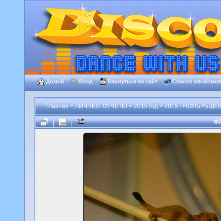
Домой
Вход
Вернуться на сайт
Список альбомо
Главная
>
ЛИЧНЫЕ ОТЧЁТЫ
>
2015 год
>
2015 - НОЯБРЬ-ДЕК
ФА