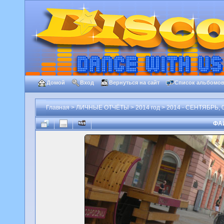
Домой
Вход
Вернуться на сайт
Список альбомо
Главная
>
ЛИЧНЫЕ ОТЧЁТЫ
>
2014 год
>
2014 - СЕНТЯБРЬ, 0
ФАЙ