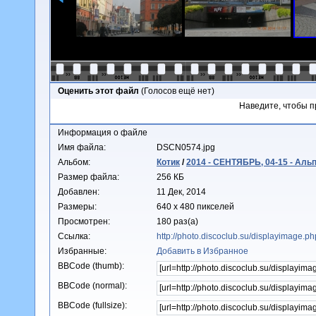
Оценить этот файл
(Голосов ещё нет)
Наведите, чтобы п
Информация о файле
Имя файла:
DSCN0574.jpg
Альбом:
Котик
/
2014 - СЕНТЯБРЬ, 04-15 - Аль
Размер файла:
256 КБ
Добавлен:
11 Дек, 2014
Размеры:
640 x 480 пикселей
Просмотрен:
180 раз(а)
Ссылка:
http://photo.discoclub.su/displayimage.
Избранные:
Добавить в Избранное
BBCode (thumb):
BBCode (normal):
BBCode (fullsize):