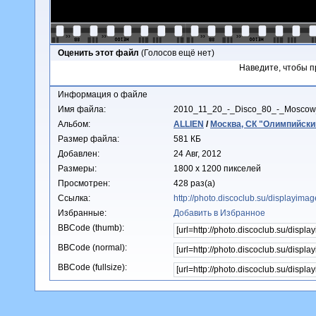
Оценить этот файл
(Голосов ещё нет)
Наведите, чтобы п
Информация о файле
Имя файла:
2010_11_20_-_Disco_80_-_Mosco
Альбом:
ALLIEN
/
Москва, СК "Олимпийский
Размер файла:
581 КБ
Добавлен:
24 Авг, 2012
Размеры:
1800 x 1200 пикселей
Просмотрен:
428 раз(а)
Ссылка:
http://photo.discoclub.su/displayim
Избранные:
Добавить в Избранное
BBCode (thumb):
BBCode (normal):
BBCode (fullsize):