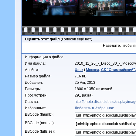
Оценить этот файл
(Голосов ещё нет)
Наведите, чтобы п
Информация о файле
Имя файла:
2010_11_20_-_Disco_80_-_Mosco
Альбом:
User
/
Москва, СК "Олимпийский",
Размер файла:
716 КБ
Добавлен:
25 Авг, 2013
Размеры:
1800 x 1350 пикселей
Просмотрен:
291 раз(а)
Ссылка:
http://photo.discoclub.su/displayim
Избранные:
Добавить в Избранное
BBCode (thumb):
BBCode (normal):
BBCode (fullsize):