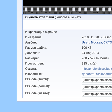
Оценить этот файл
(Голосов ещё нет)
Информация о файле
Имя файла:
2010_11_20_-_Disco
Альбом:
User
/
Москва, СК "О
Размер файла:
100 КБ
Добавлен:
24 Авг, 2013
Размеры:
900 x 592 пикселей
Просмотрен:
215 раз(а)
Ссылка:
http://photo.discoclu
Избранные:
Добавить в Избранн
BBCode (thumb):
BBCode (normal):
BBCode (fullsize):