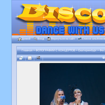
Домой
Вход
Вернуться на сайт
Список альбомо
Главная
>
ФОТОГРАФИИ С КОНЦЕРТОВ
>
Екатеринбург
>
Фес
Ф