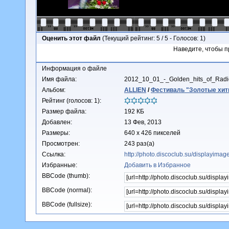
Оценить этот файл
(Текущий рейтинг: 5 / 5 - Голосов: 1)
Наведите, чтобы п
Информация о файле
Имя файла:
2012_10_01_-_Golden_hits_of_Radi
Альбом:
ALLIEN
/
Фестиваль "Золотые хиты
Рейтинг (голосов: 1):
Размер файла:
192 КБ
Добавлен:
13 Фев, 2013
Размеры:
640 x 426 пикселей
Просмотрен:
243 раз(а)
Ссылка:
http://photo.discoclub.su/displayima
Избранные:
Добавить в Избранное
BBCode (thumb):
BBCode (normal):
BBCode (fullsize):