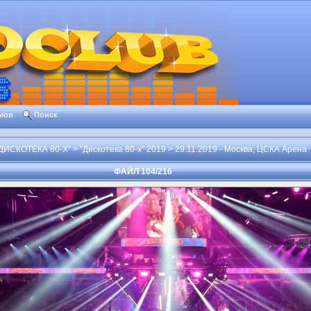
мов
Поиск
ИСКОТЕКА 80-Х"
>
"Дискотека 80-х" 2019
>
29.11.2019 - Москва, ЦСКА Арена
ФАЙЛ 104/216