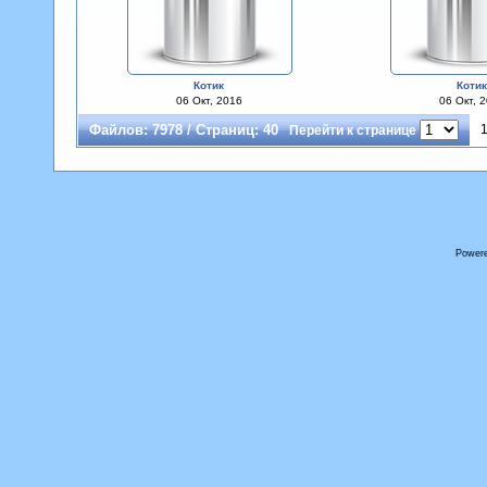
Котик
Коти
06 Окт, 2016
06 Окт, 
Файлов: 7978 / Страниц: 40
Перейти к странице
Power