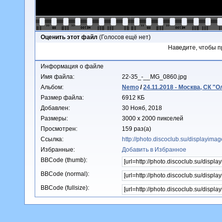
Оценить этот файл
(Голосов ещё нет)
Наведите, чтобы п
Информация о файле
Имя файла:
22-35_-__MG_0860.jpg
Альбом:
Nemo
/
24.11.2018 - Москва, СК "
Размер файла:
6912 КБ
Добавлен:
30 Нояб, 2018
Размеры:
3000 x 2000 пикселей
Просмотрен:
159 раз(а)
Ссылка:
http://photo.discoclub.su/displayim
Избранные:
Добавить в Избранное
BBCode (thumb):
BBCode (normal):
BBCode (fullsize):