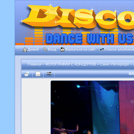
Домой
Вход
Вернуться на сайт
Список альбомо
Главная
>
ФОТОГРАФИИ С КОНЦЕРТОВ
>
Санкт-Петербург
>
ФА