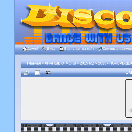
Домой
Вход
Вернуться на сайт
Список альбомо
Главная
>
ЛИЧНЫЕ ОТЧЁТЫ
>
2015 год
>
2015 - НОЯБРЬ-ДЕК
ФАЙ