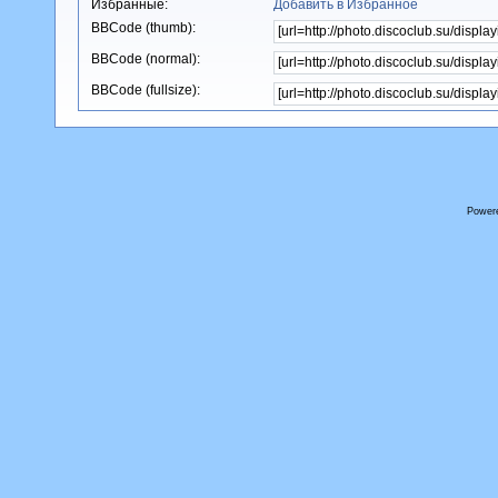
Избранные:
Добавить в Избранное
BBCode (thumb):
BBCode (normal):
BBCode (fullsize):
Power