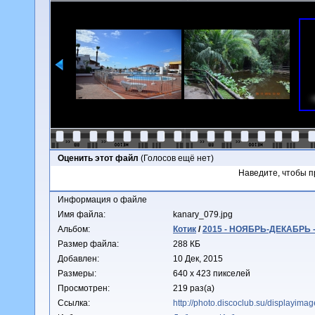
Оценить этот файл
(Голосов ещё нет)
Наведите, чтобы п
Информация о файле
Имя файла:
kanary_079.jpg
Альбом:
Котик
/
2015 - НОЯБРЬ-ДЕКАБРЬ -
Размер файла:
288 КБ
Добавлен:
10 Дек, 2015
Размеры:
640 x 423 пикселей
Просмотрен:
219 раз(а)
Ссылка:
http://photo.discoclub.su/displayim