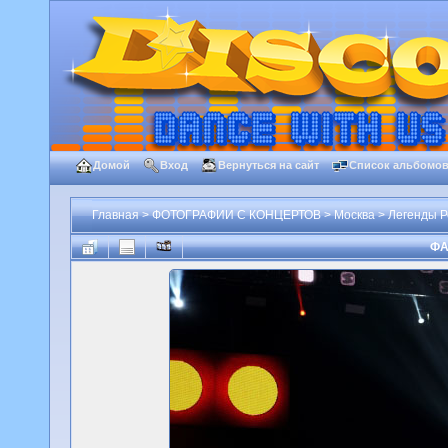
Домой
Вход
Вернуться на сайт
Список альбомо
Главная
>
ФОТОГРАФИИ С КОНЦЕРТОВ
>
Москва
>
Легенды Р
ФА