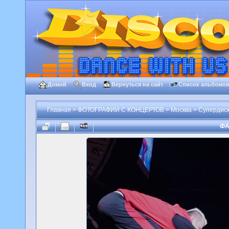
Домой
Вход
Вернуться на сайт
Список альбомо
Главная
>
ФОТОГРАФИИ С КОНЦЕРТОВ
>
Москва
>
Супердиско
ФА