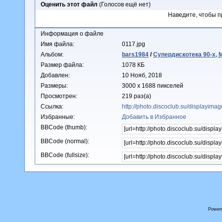
Оценить этот файл
(Голосов ещё нет)
Наведите, чтобы п
Информация о файле
Имя файла:
0117.jpg
Альбом:
bars1984
/
Супердискотека 90-х, М
Размер файла:
1078 КБ
Добавлен:
10 Нояб, 2018
Размеры:
3000 x 1688 пикселей
Просмотрен:
219 раз(а)
Ссылка:
http://photo.discoclub.su/displayim
Избранные:
Добавить в Избранное
BBCode (thumb):
BBCode (normal):
BBCode (fullsize):
Power