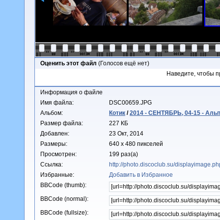
Оценить этот файл
(Голосов ещё нет)
Наведите, чтобы п
Информация о файле
Имя файла:
DSC00659.JPG
Альбом:
Котик
/
2014 - СЕНТЯБРЬ, 04-15 - Аль
Размер файла:
227 КБ
Добавлен:
23 Окт, 2014
Размеры:
640 x 480 пикселей
Просмотрен:
199 раз(а)
Ссылка:
http://photo.discoclub.su/displayimage.
Избранные:
Добавить в Избранное
BBCode (thumb):
BBCode (normal):
BBCode (fullsize):