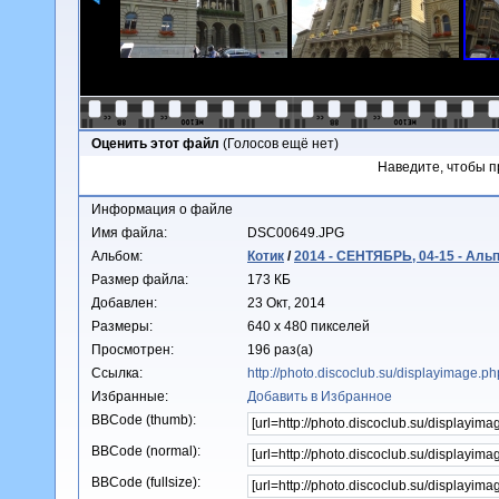
Оценить этот файл
(Голосов ещё нет)
Наведите, чтобы п
Информация о файле
Имя файла:
DSC00649.JPG
Альбом:
Котик
/
2014 - СЕНТЯБРЬ, 04-15 - Аль
Размер файла:
173 КБ
Добавлен:
23 Окт, 2014
Размеры:
640 x 480 пикселей
Просмотрен:
196 раз(а)
Ссылка:
http://photo.discoclub.su/displayimage.
Избранные:
Добавить в Избранное
BBCode (thumb):
BBCode (normal):
BBCode (fullsize):