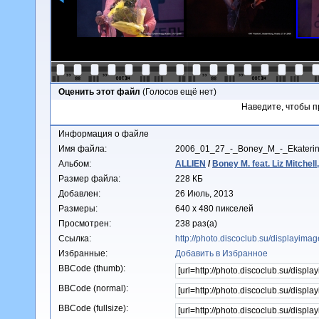
Оценить этот файл
(Голосов ещё нет)
Наведите, чтобы п
Информация о файле
Имя файла:
2006_01_27_-_Boney_M_-_Ekateri
Альбом:
ALLIEN
/
Boney M. feat. Liz Mitche
Размер файла:
228 КБ
Добавлен:
26 Июль, 2013
Размеры:
640 x 480 пикселей
Просмотрен:
238 раз(а)
Ссылка:
http://photo.discoclub.su/displayim
Избранные:
Добавить в Избранное
BBCode (thumb):
BBCode (normal):
BBCode (fullsize):