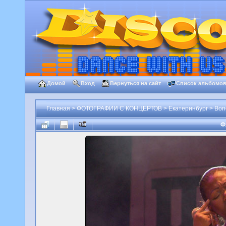
Домой
Вход
Вернуться на сайт
Список альбомо
Главная
>
ФОТОГРАФИИ С КОНЦЕРТОВ
>
Екатеринбург
>
Bone
Ф